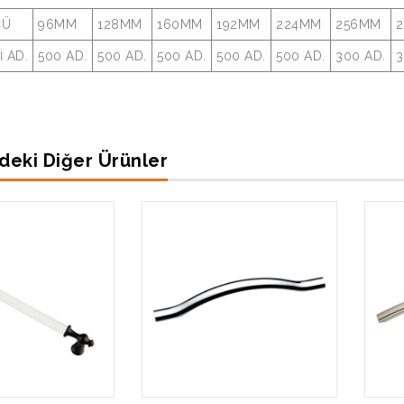
ÇÜ
96MM
128MM
160MM
192MM
224MM
256MM
İ AD.
500 AD.
500 AD.
500 AD.
500 AD.
500 AD.
300 AD.
3
deki Diğer Ürünler