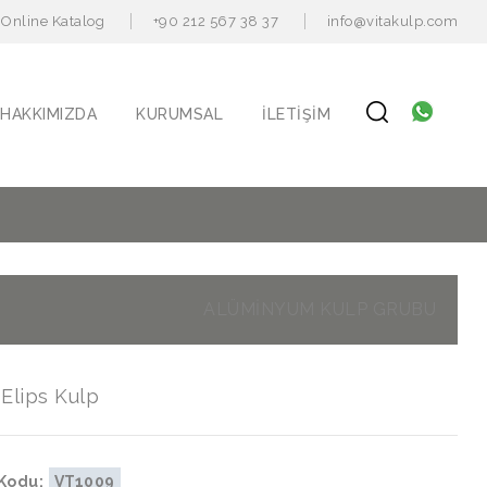
Online Katalog
+90 212 567 38 37
info@vitakulp.com
HAKKIMIZDA
KURUMSAL
İLETIŞIM
ALÜMİNYUM KULP GRUBU
Elips Kulp
Kodu:
VT1009