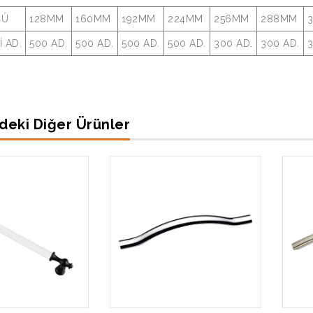
ÇÜ
128MM
160MM
192MM
224MM
256MM
288MM
İ AD.
500 AD.
500 AD.
500 AD.
500 AD.
300 AD.
300 AD.
3
deki Diğer Ürünler