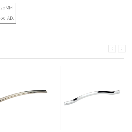
320MM
00 AD.