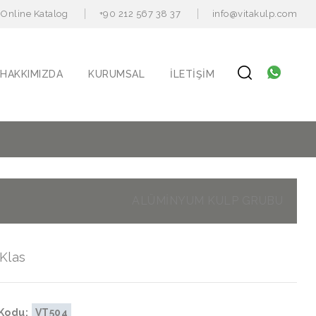
Online Katalog
+90 212 567 38 37
info@vitakulp.com
HAKKIMIZDA
KURUMSAL
İLETIŞIM
ALÜMİNYUM KULP GRUBU
 Klas
Kodu:
VT504