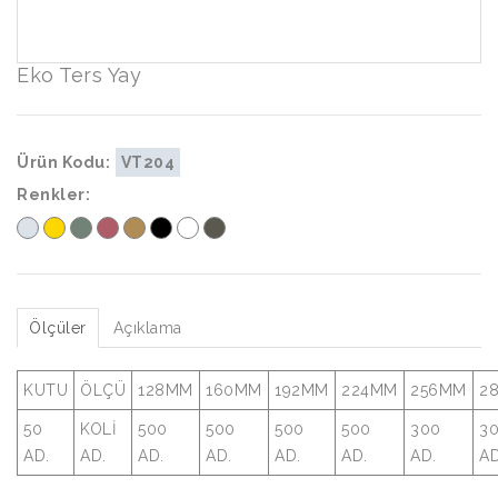
Eko Ters Yay
Ürün Kodu:
VT204
Renkler:
Ölçüler
Açıklama
KUTU
ÖLÇÜ
128MM
160MM
192MM
224MM
256MM
2
50
KOLİ
500
500
500
500
300
3
AD.
AD.
AD.
AD.
AD.
AD.
AD.
AD