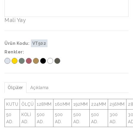
Mali Yay
Ürün Kodu:
VT502
Renkler:
Ölçüler
Açıklama
KUTU
ÖLÇÜ
128MM
160MM
192MM
224MM
256MM
2
50
KOLİ
500
500
500
500
300
3
AD.
AD.
AD.
AD.
AD.
AD.
AD.
AD