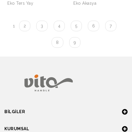
Eko Ters Yay
Eko Akasya
1
2
3
4
5
6
7
8
9
BILGILER
KURUMSAL