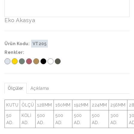
Eko Akasya
Ürün Kodu:
VT205
Renkler:
Ölçüler
Açıklama
KUTU
ÖLÇÜ
128MM
160MM
192MM
224MM
256MM
2
50
KOLİ
500
500
500
500
300
3
AD.
AD.
AD.
AD.
AD.
AD.
AD.
AD