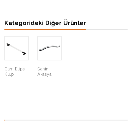
Kategorideki Diğer Ürünler
Cam Elips
Şahin
Ekol Yay
İdil Klas
Kulp
Akasya