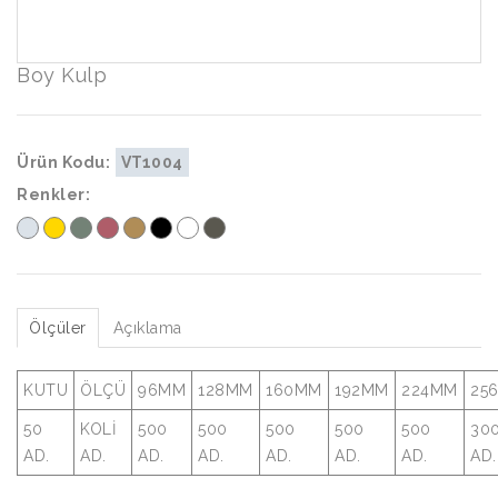
Boy Kulp
Ürün Kodu:
VT1004
Renkler:
Ölçüler
Açıklama
KUTU
ÖLÇÜ
96MM
128MM
160MM
192MM
224MM
25
50
KOLİ
500
500
500
500
500
30
AD.
AD.
AD.
AD.
AD.
AD.
AD.
AD.