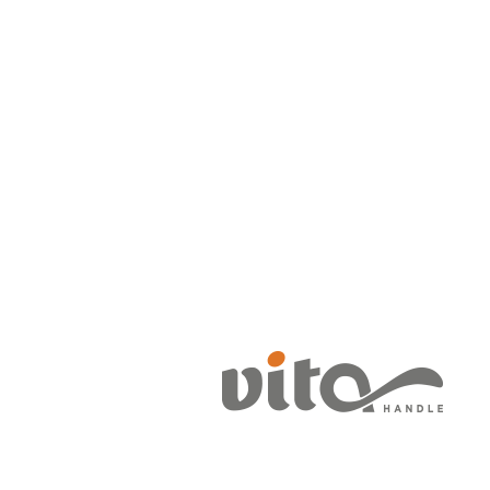
Kategorideki Diğer Ürünler
Cam Elips
Şahin
Ekol Yay
İdil Klas
Kulp
Akasya