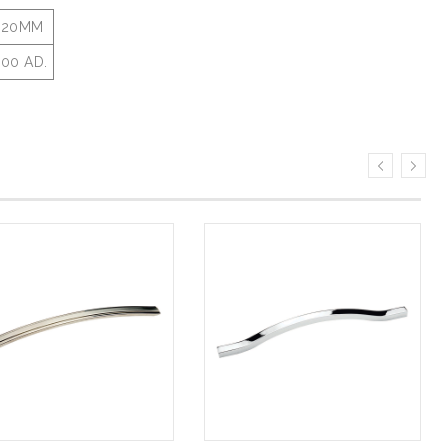
320MM
00 AD.