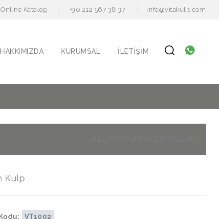
Online Katalog
+90 212 567 38 37
info@vitakulp.com
HAKKIMIZDA
KURUMSAL
İLETIŞIM
ALÜMİNYUM KULP GRUBU
n Kulp
Kodu:
VT1002