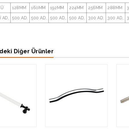
ÇÜ
128MM
160MM
192MM
224MM
256MM
288MM
İ AD.
500 AD.
500 AD.
500 AD.
500 AD.
300 AD.
300 AD.
3
deki Diğer Ürünler