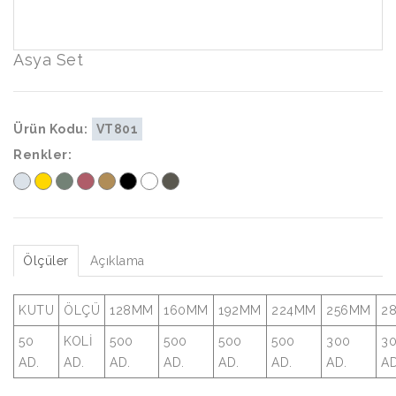
Asya Set
Ürün Kodu:
VT801
Renkler:
Ölçüler
Açıklama
KUTU
ÖLÇÜ
128MM
160MM
192MM
224MM
256MM
2
50
KOLİ
500
500
500
500
300
3
AD.
AD.
AD.
AD.
AD.
AD.
AD.
AD