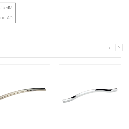
320MM
00 AD.