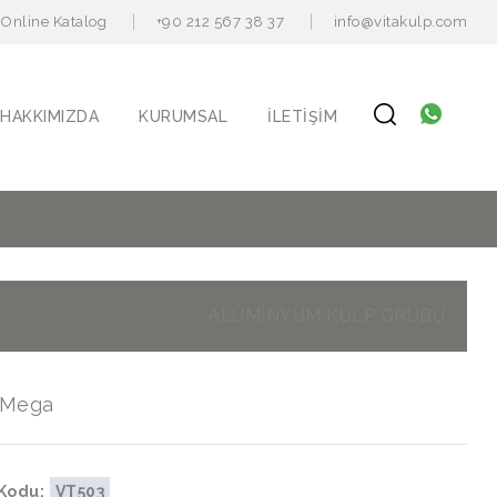
Online Katalog
+90 212 567 38 37
info@vitakulp.com
HAKKIMIZDA
KURUMSAL
İLETIŞIM
ALÜMİNYUM KULP GRUBU
 Mega
Kodu:
VT503