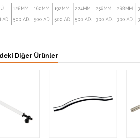
ÇÜ
128MM
160MM
192MM
224MM
256MM
288MM
İ AD.
500 AD.
500 AD.
500 AD.
500 AD.
300 AD.
300 AD.
3
deki Diğer Ürünler