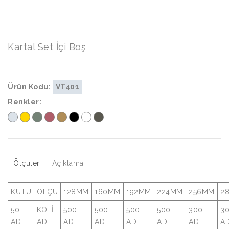
Kartal Set İçi Boş
Ürün Kodu:
VT401
Renkler:
Ölçüler
Açıklama
KUTU
ÖLÇÜ
128MM
160MM
192MM
224MM
256MM
2
50
KOLİ
500
500
500
500
300
3
AD.
AD.
AD.
AD.
AD.
AD.
AD.
AD