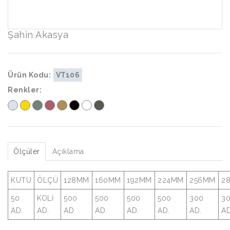
Şahin Akasya
Ürün Kodu:
VT106
Renkler:
Ölçüler
Açıklama
KUTU
ÖLÇÜ
128MM
160MM
192MM
224MM
256MM
2
50
KOLİ
500
500
500
500
300
3
AD.
AD.
AD.
AD.
AD.
AD.
AD.
AD