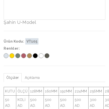
Şahin U-Model
Ürün Kodu:
VT105
Renkler:
Ölçüler
Açıklama
KUTU
ÖLÇÜ
128MM
160MM
192MM
224MM
256MM
2
50
KOLİ
500
500
500
500
300
3
AD.
AD.
AD.
AD.
AD.
AD.
AD.
AD